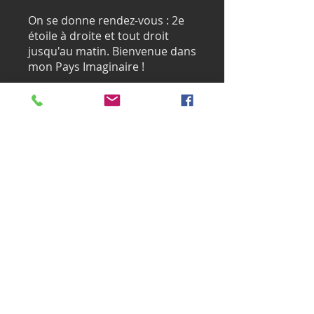
On se donne rendez-vous : 2e
étoile à droite et tout droit
jusqu'au matin. Bienvenue dans
mon Pays Imaginaire !
Inscrivez-vous maintenant
Professeur
Richard CM
Prix