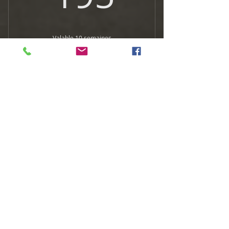
Valable 10 semaines
Acheter
Cours Initiation au dessin de BD
abonnement annuel
350$
350
$
Tous les ans