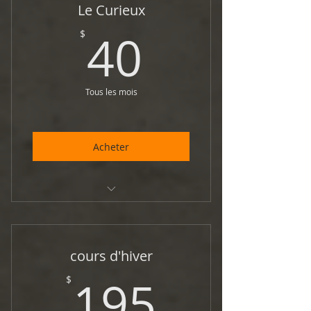
Le Curieux
40$
40
$
Tous les mois
Acheter
1 mois d'accès aux cours
cours d'hiver
195$
195
$