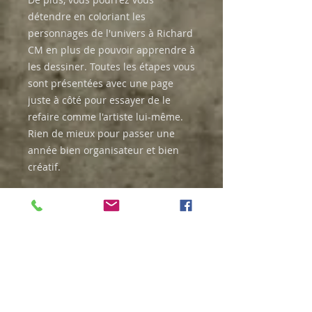
détendre en coloriant les
personnages de l'univers à Richard
CM en plus de pouvoir apprendre à
les dessiner. Toutes les étapes vous
sont présentées avec une page
juste à côté pour essayer de le
refaire comme l'artiste lui-même.
Rien de mieux pour passer une
année bien organisateur et bien
créatif.
156 pages
21.59 x 0.91 x 27.94 cm
472 g