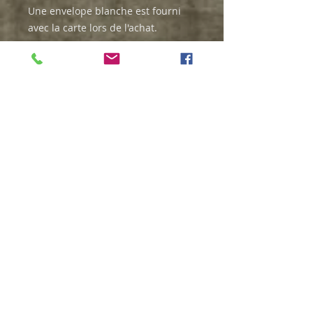
Une envelope blanche est fourni
avec la carte lors de l'achat.
RICHARD CAMERON MORNEAU,
artiste dans l'âme!
Le rêve est pour tous.
© 2023 by Extreme Blog.
Contactez-
Proudly created with
Wix.com
moi